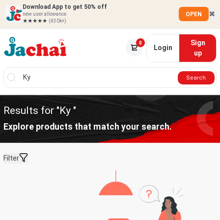
Download App to get 50% off
✖
OPEN
new user allowance
★★★★★
(430k+)
Sign
0
Login
up
Search
Results for "Ky "
Explore products that match your search.
Filter